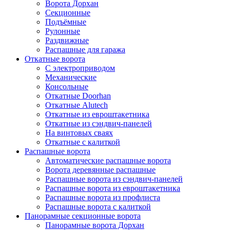
Ворота Дорхан
Секционные
Подъёмные
Рулонные
Раздвижные
Распашные для гаража
Откатные ворота
С электроприводом
Механические
Консольные
Откатные Doorhan
Откатные Alutech
Откатные из евроштакетника
Откатные из сэндвич-панелей
На винтовых сваях
Откатные с калиткой
Распашные ворота
Автоматические распашные ворота
Ворота деревянные распашные
Распашные ворота из сэндвич-панелей
Распашные ворота из евроштакетника
Распашные ворота из профлиста
Распашные ворота с калиткой
Панорамные секционные ворота
Панорамные ворота Дорхан