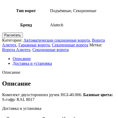
Тип ворот
Подъёмные, Секционные
Бренд
Alutech
Расчитать
Категории:
Автоматические секционные ворота
,
Ворота
Алютех
,
Гаражные ворота
,
Секционные ворота
Метки:
Ворота Алютех
,
Секционные ворота
Описание
Доставка и установка
Описание
Описание
Комплект двухсторонних ручек HGI-40.006.
Базовые цвета:
S-гофр: RAL 8017
Доставка и установка