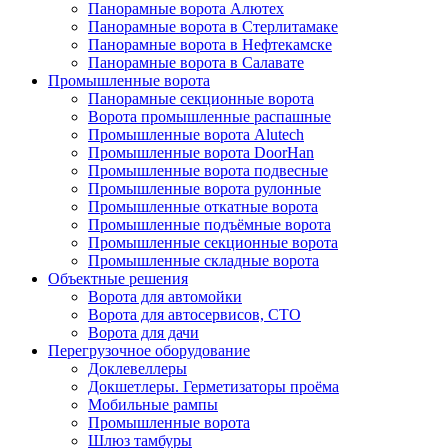
Панорамные ворота Алютех
Панорамные ворота в Стерлитамаке
Панорамные ворота в Нефтекамске
Панорамные ворота в Салавате
Промышленные ворота
Панорамные секционные ворота
Ворота промышленные распашные
Промышленные ворота Alutech
Промышленные ворота DoorHan
Промышленные ворота подвесные
Промышленные ворота рулонные
Промышленные откатные ворота
Промышленные подъёмные ворота
Промышленные секционные ворота
Промышленные складные ворота
Объектные решения
Ворота для автомойки
Ворота для автосервисов, СТО
Ворота для дачи
Перегрузочное оборудование
Доклевеллеры
Докшетлеры. Герметизаторы проёма
Мобильные рампы
Промышленные ворота
Шлюз тамбуры