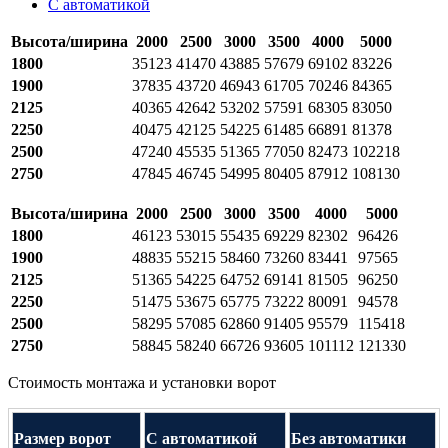
С автоматикой
Высота/ширина
2000
2500
3000
3500
4000
5000
1800
35123
41470
43885
57679
69102
83226
1900
37835
43720
46943
61705
70246
84365
2125
40365
42642
53202
57591
68305
83050
2250
40475
42125
54225
61485
66891
81378
2500
47240
45535
51365
77050
82473
102218
2750
47845
46745
54995
80405
87912
108130
Высота/ширина
2000
2500
3000
3500
4000
5000
1800
46123
53015
55435
69229
82302
96426
1900
48835
55215
58460
73260
83441
97565
2125
51365
54225
64752
69141
81505
96250
2250
51475
53675
65775
73222
80091
94578
2500
58295
57085
62860
91405
95579
115418
2750
58845
58240
66726
93605
101112
121330
Стоимость монтажа и установки ворот
Размер ворот
С автоматикой
Без автоматики