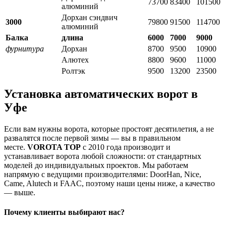
73700
83400
101500
алюминий
Дорхан сэндвич
3000
79800
91500
114700
алюминий
Балка
длина
6000
7000
9000
фурнитура
Дорхан
8700
9500
10900
Алютех
8800
9600
11000
Ролтэк
9500
13200
23500
Установка автоматических ворот в
Уфе
Если вам нужны ворота, которые простоят десятилетия, а не
развалятся после первой зимы — вы в правильном
месте.
VOROTA TOP
с 2010 года производит и
устанавливает ворота любой сложности: от стандартных
моделей до индивидуальных проектов. Мы работаем
напрямую с ведущими производителями: DoorHan, Nice,
Came, Alutech и FAAC, поэтому наши цены ниже, а качество
— выше.
Почему клиенты выбирают нас?