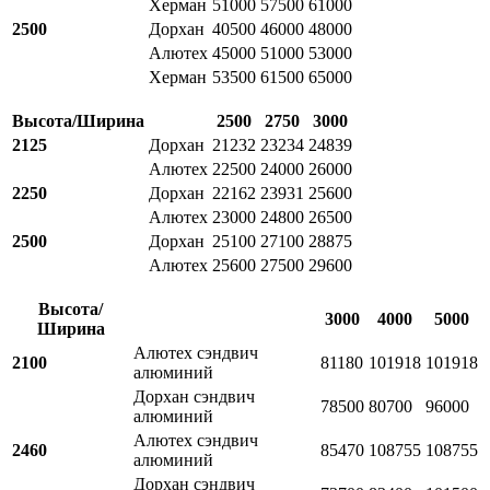
Херман
51000
57500
61000
2500
Дорхан
40500
46000
48000
Алютех
45000
51000
53000
Херман
53500
61500
65000
Высота/Ширина
2500
2750
3000
2125
Дорхан
21232
23234
24839
Алютех
22500
24000
26000
2250
Дорхан
22162
23931
25600
Алютех
23000
24800
26500
2500
Дорхан
25100
27100
28875
Алютех
25600
27500
29600
Высота/
3000
4000
5000
Ширина
Алютех сэндвич
2100
81180
101918
101918
алюминий
Дорхан сэндвич
78500
80700
96000
алюминий
Алютех сэндвич
2460
85470
108755
108755
алюминий
Дорхан сэндвич