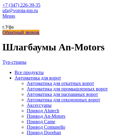
+7 (347) 226-39-35
ufa@vorota-top.ru
Меню
г.Уфа
Обратный звонок
Шлагбаумы An-Motors
Тур-страны
Все
продукты
Автоматика для ворот
Автоматика для откатных ворот
Автоматика для промышленных ворот
Автоматика для распашных ворот
Автоматика для секционных ворот
Аксессуары
Привод Alutech
Привод An-Motors
Привод Came
Привод Comunello
Привод Doorhan