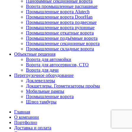
Панорамные секционные ворота
Ворота промышленные распашные
Промышленные ворота Alutech
Промышленные ворота DoorHan
Промышленные ворота подвесные
Промышленные ворота рулонные
Промышленные откатные ворота
Промышленные подъёмные ворота
Промышленные секционные ворота
Промышленные складные ворота
Объектные решения
Ворота для автомойки
Ворота для автосервисов, СТО
Ворота для дачи
Перегрузочное оборудование
Доклевеллеры
Докшетлеры. Герметизаторы проёма
Мобильные рампы
Промышленные ворота
Шлюз тамбуры
Главная
О компании
Портфолио
Доставка и оплата