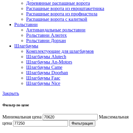
Деревянные распашные ворота
Распашные ворота из евроштакетника
Распашные ворота из профнастила
Распашные ворота с калиткой
Рольставни
Антивандальные рольставни
Рольставни Алютех
Рольставни Дорхан
Шлагбаумы
Комплектующие для шлагбаумов
Шлагбаумы Alutech
Шлагбаумы An-Motors
Шлагбаумы Came
Шлагбаумы Doorhan
Шлагбаумы Faac
Шлагбаумы Nice
Закрыть
Фильтр по цене
Минимальная цена
Максимальная
цена
Фильтрация