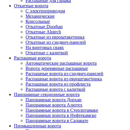
Распашные для гаража
Откатные ворота
С электроприводом
Механические
Консольные
Откатные Doorhan
Откатные Alutech
Откатные из евроштакетника
Откатные из сэндвич-панелей
На винтовых сваях
Откатные с калиткой
Распашные ворота
Автоматические распашные ворота
Ворота деревянные распашные
Распашные ворота из сэндвич-панелей
Распашные ворота из евроштакетника
Распашные ворота из профлиста
Распашные ворота с калиткой
Панорамные секционные ворота
Панорамные ворота Дорхан
Панорамные ворота Алютех
Панорамные ворота в Стерлитамаке
Панорамные ворота в Нефтекамске
Панорамные ворота в Салавате
Промышленные ворота