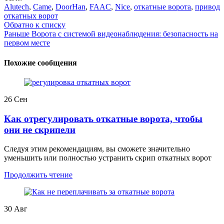
Alutech
,
Came
,
DoorHan
,
FAAC
,
Nice
,
откатные ворота
,
привод
откатных ворот
Обратно к списку
Раньше
Ворота с системой видеонаблюдения: безопасность на
первом месте
Похожие сообщения
26
Сен
Как отрегулировать откатные ворота, чтобы
они не скрипели
Следуя этим рекомендациям, вы сможете значительно
уменьшить или полностью устранить скрип откатных ворот
Продолжить чтение
30
Авг