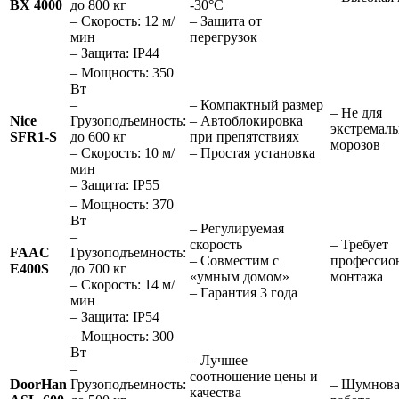
BX 4000
до 800 кг
-30°C
– Скорость: 12 м/
– Защита от
мин
перегрузок
– Защита: IP44
– Мощность: 350
Вт
–
– Компактный размер
– Не для
Nice
Грузоподъемность:
– Автоблокировка
экстремал
SFR1-S
до 600 кг
при препятствиях
морозов
– Скорость: 10 м/
– Простая установка
мин
– Защита: IP55
– Мощность: 370
Вт
– Регулируемая
–
скорость
– Требует
FAAC
Грузоподъемность:
– Совместим с
профессио
E400S
до 700 кг
«умным домом»
монтажа
– Скорость: 14 м/
– Гарантия 3 года
мин
– Защита: IP54
– Мощность: 300
Вт
– Лучшее
–
соотношение цены и
DoorHan
Грузоподъемность:
– Шумнова
качества