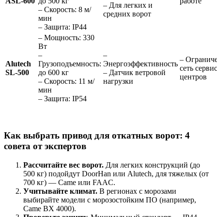
ASL-600
до 500 кг
работе
– Для легких и
– Скорость: 8 м/
средних ворот
мин
– Защита: IP44
– Мощность: 330
Вт
–
–
– Огранич
Alutech
Грузоподъемность:
Энергоэффективность
сеть серви
SL-500
до 600 кг
– Датчик ветровой
центров
– Скорость: 11 м/
нагрузки
мин
– Защита: IP54
Как выбрать привод для откатных ворот: 4
совета от экспертов
Рассчитайте вес ворот.
Для легких конструкций (до
500 кг) подойдут DoorHan или Alutech, для тяжелых (от
700 кг) — Came или FAAC.
Учитывайте климат.
В регионах с морозами
выбирайте модели с морозостойким ПО (например,
Came BX 4000).