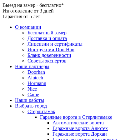
Выезд на замер - бесплатно*
Изготовление от 3 дней
Гарантия от 5 лет
О компании
Бесплатный замер
Доставка и оплата
Лицензии и сертификаты
Инструкции DoorHan
Бланк доверенности
Советы экспертов
Наши партнёры
Doorhan
Alutech
Hormann
Nice
Came
Наши работы
Выбрать город
Стерлитамак
Гаражные ворота в Стерлитамаке
Автоматические ворота
Гаражные ворота Алютех
Гаражные ворота Дорхан
Гаражные секционные ворота