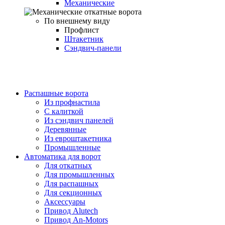
Механические
По внешнему виду
Профлист
Штакетник
Сэндвич-панели
Распашные ворота
Из профнастила
С калиткой
Из сэндвич панелей
Деревянные
Из евроштакетника
Промышленные
Автоматика для ворот
Для откатных
Для промышленных
Для распашных
Для секционных
Аксессуары
Привод Alutech
Привод An-Motors