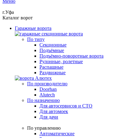
Меню
г.Уфа
Каталог ворот
Гаражные ворота
По типу
Секционные
Подъёмные
Подъёмно-поворотные ворота
Рулонные, ролетные
Распашные
Раздвижные
По производителю
Doorhan
Alutech
По назначению
Для автосервисов и СТО
Для автомоек
Для дачи
По управлению
Автоматические