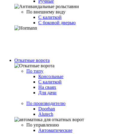
Ручные
По внешнему виду
С калиткой
С боковой дверью
Откатные ворота
По типу
Консольные
С калиткой
На сваях
Для дачи
По производителю
Doorhan
Alutech
По управлению
Автоматические