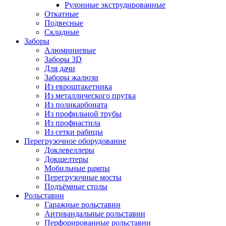
Рулонные экструдированные
Откатные
Подвесные
Складные
Заборы
Алюминиевые
Заборы 3D
Для дачи
Заборы жалюзи
Из евроштакетника
Из металлического прутка
Из поликарбоната
Из профильной трубы
Из профнастила
Из сетки рабицы
Перегрузочное оборудование
Доклевеллеры
Докшелтеры
Мобильные рампы
Перегрузочные мосты
Подъёмные столы
Рольставни
Гаражные рольставни
Антивандальные рольставни
Перфорированные рольставни