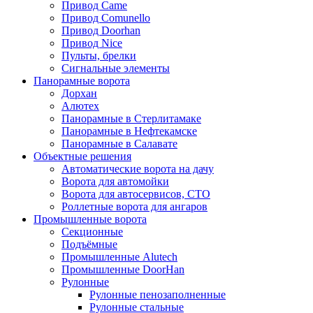
Привод Came
Привод Comunello
Привод Doorhan
Привод Nice
Пульты, брелки
Сигнальные элементы
Панорамные ворота
Дорхан
Алютех
Панорамные в Стерлитамаке
Панорамные в Нефтекамске
Панорамные в Салавате
Объектные решения
Автоматические ворота на дачу
Ворота для автомойки
Ворота для автосервисов, СТО
Роллетные ворота для ангаров
Промышленные ворота
Секционные
Подъёмные
Промышленные Alutech
Промышленные DoorHan
Рулонные
Рулонные пенoзаполненные
Рулонные стальные