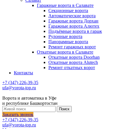
Салават
Гаражные ворота в Салавате
Секционные ворота
Автоматические ворота
Гаражные ворота Дорхан
Гаражные ворота Алютех
Подъёмные ворота в гараж
Рулонные ворота
Панорамные ворота
Ремонт гаражных ворот
Откатные ворота в Салавате
Откатные ворота Doorhan
Откатные ворота Alutech
Ремонт откатных ворот
Контакты
+7 (347) 226-39-35
ufa@vorota-top.ru
Ворота и автоматика в Уфе
и республике Башкортостан
Поиск
Заказать звонок
+7 (347) 226-39-35
ufa@vorota-top.ru